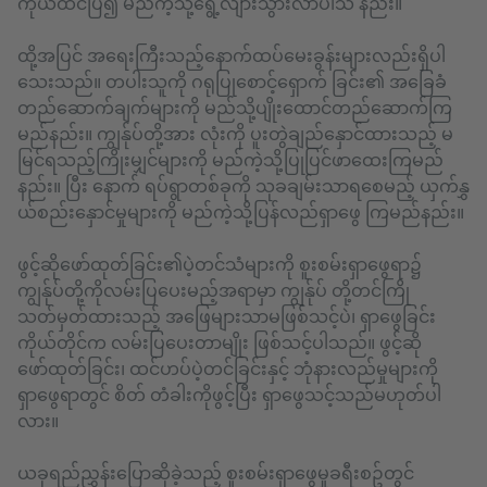
ကိုယ်ထင်ပြ၍ မည်ကဲ့သို့ရွေ့လျားသွားလာပါသ နည်း။
ထို့အပြင် အရေးကြီးသည့်နောက်ထပ်မေးခွန်းများလည်းရှိပါ
သေးသည်။ တပါးသူကို ဂရုပြုစောင့်ရှောက် ခြင်း၏ အခြေခံ
တည်ဆောက်ချက်များကို မည်သို့ပျိုးထောင်တည်ဆောက်ကြ
မည်နည်း။ ကျွန်ုပ်တို့အား လုံးကို ပူးတွဲချည်နှောင်ထားသည့် မ
မြင်ရသည့်ကြိုးမျှင်များကို မည်ကဲ့သို့ပြုပြင်ဖာထေးကြမည်
နည်း။ ပြီး နောက် ရပ်ရွာတစ်ခုကို သုခချမ်းသာရစေမည့် ယှက်နွှ
ယ်စည်းနှောင်မှုများကို မည်ကဲ့သို့ပြန်လည်ရှာဖွေ ကြမည်နည်း။
ဖွင့်ဆိုဖော်ထုတ်ခြင်း၏ပဲ့တင်သံများကို စူးစမ်းရှာဖွေရာ၌
ကျွန်ုပ်တို့ကိုလမ်းပြပေးမည့်အရာမှာ ကျွန်ုပ် တို့တင်ကြို
သတ်မှတ်ထားသည့် အဖြေများသာမဖြစ်သင့်ပဲ၊ ရှာဖွေခြင်း
ကိုယ်တိုင်က လမ်းပြပေးတာမျိုး ဖြစ်သင့်ပါသည်။ ဖွင့်ဆို
ဖော်ထုတ်ခြင်း၊ ထင်ဟပ်ပဲ့တင်ခြင်းနှင့် ဘုံနားလည်မှုများကို
ရှာဖွေရာတွင် စိတ် တံခါးကိုဖွင့်ပြီး ရှာဖွေသင့်သည်မဟုတ်ပါ
လား။
ယခုရည်ညွှန်းပြောဆိုခဲ့သည့် စူးစမ်းရှာဖွေမှုခရီးစဥ်တွင်