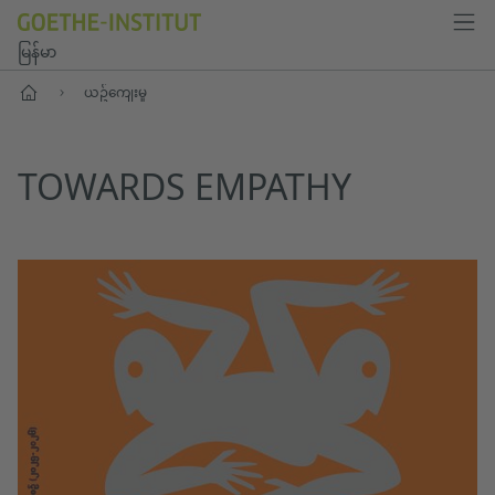
မြန်မာ
ပင်မစာမျက်နှာ
ယဥ်ကျေးမှု
TOWARDS EMPATHY