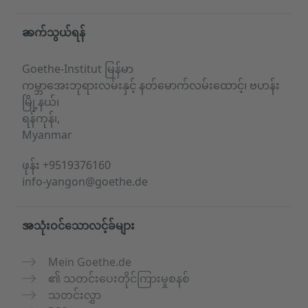
Service- und Informationsbereich
ဆက်သွယ်ရန်
Goethe-Institut မြန်မာ
ကမ္ဘာအေးဘုရားလမ်းနှင့် နတ်မောက်လမ်းထောင့်၊ ဗဟန်း
မြို့နယ်၊
ရန်ကုန်၊,
Myanmar
ဖုန်း
+9519376160
info-yangon@goethe.de
အသုံးဝင်သောလင့်ခ်များ
Mein Goethe.de
၏ သတင်းပေးတိုင်ကြားမှုစနစ်
သတင်းလွှာ