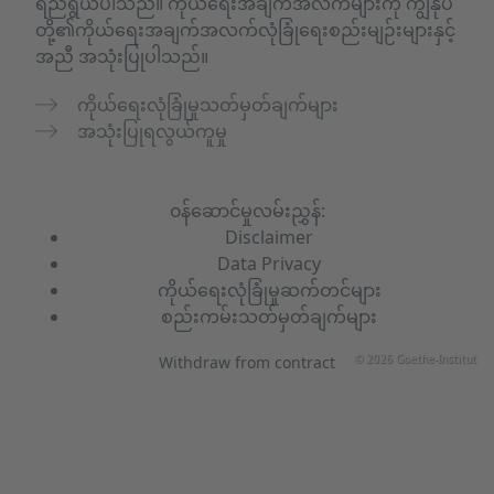
ရည်ရွယ်ပါသည်။ ကိုယ်ရေးအချက်အလက်များကို ကျွန်ုပ်
တို့၏ကိုယ်ရေးအချက်အလက်လုံခြုံရေးစည်းမျဉ်းများနှင့်
အညီ အသုံးပြုပါသည်။
ကိုယ်ရေးလုံခြုံမှုသတ်မှတ်ချက်များ
အသုံးပြုရလွယ်ကူမှု
၀န်ဆောင်မှုလမ်းညွှန်:
Disclaimer
Data Privacy
ကိုယ်ရေးလုံခြုံမှုဆက်တင်များ
စည်းကမ်းသတ်မှတ်ချက်များ
© 2026 Goethe-Institut
Withdraw from contract