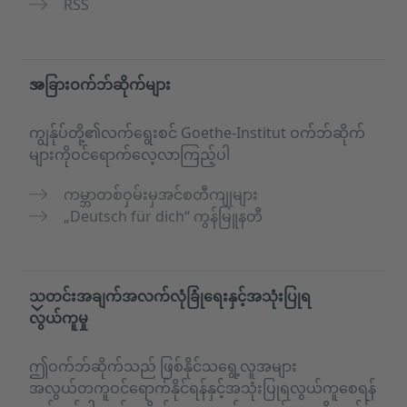
RSS
အခြားဝက်ဘ်ဆိုက်များ
ကျွန်ုပ်တို့၏လက်ရွေးစင် Goethe-Institut ဝက်ဘ်ဆိုက်
များကိုဝင်ရောက်လေ့လာကြည့်ပါ
ကမ္ဘာတစ်ဝှမ်းမှအင်စတီကျုများ
„Deutsch für dich“ ကွန်မြူနတီ
သတင်းအချက်အလက်လုံခြုံရေးနှင့်အသုံးပြုရ
လွယ်ကူမှု
ဤဝက်ဘ်ဆိုက်သည် ဖြစ်နိုင်သရွေ့လူအများ
အလွယ်တကူဝင်ရောက်နိုင်ရန်နှင့်အသုံးပြုရလွယ်ကူစေရန်