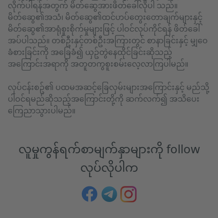
လိုက်ပါရန်အတွက် မိတ်ဆွေအားဖိတ်ခေါ်လိုပါ သည်။
မိတ်ဆွေ၏အသံ၊ မိတ်ဆွေ၏ထင်ဟပ်တွေးတောချက်များနှင့်
မိတ်ဆွေ၏အာရုံစူးစိုက်မှုများဖြင့် ပါဝင်လုပ်ကိုင်ရန် ဖိတ်ခေါ်
အပ်ပါသည်။ တစ်ဦးနှင့်တစ်ဦးအကြားတွင် စာနာခြင်းနှင့် မျှဝေ
ခံစားခြင်းကို အခြေခံ၍ ယှဥ်တွဲနေထိုင်ခြင်းဆိုသည့်
အကြောင်းအရာကို အတူတကွစူးစမ်းလေ့လာကြပါမည်။
လုပ်ငန်းစဥ်၏ ပထမအဆင့်ခြေလှမ်းများအကြောင်းနှင့် မည်သို့
ပါဝင်ရမည်ဆိုသည့်အကြောင်းတို့ကို ဆက်လက်၍ အသိပေး
ကြေညာသွားပါမည်။
လူမှုကွန်ရက်စာမျက်နှာများကို follow
လုပ်လိုပါက