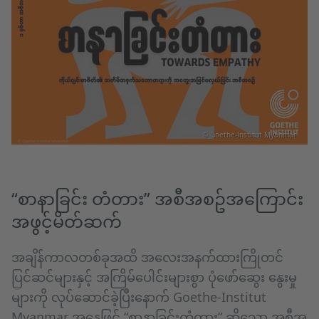
© Goethe-Institut Myanmar
“စာနာခြင်း တံတား” အစီအစဥ်အကြောင်း
အဖွင့်မိတ်ဆက်
အချိန်ကာလတစ်ခုအထိ အလေးအနက်ထားကြိုတင်
ပြင်ဆင်များနှင့် အကြိမ်ပေါင်းများစွာ ပုံဖော်ဆွေး နွေးမှု
များကို လုပ်ဆောင်ခဲ့ပြီးနောက် Goethe-Institut
Myanmar အနေဖြင့် “စာနာခြင်းတံတား” ဆိုသော အစီအ