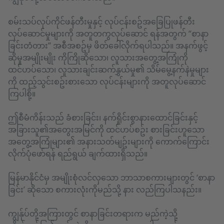
စမ်းသပ်လုပ်ကိုင်ဖန်တီးမှုနှင့် လုပ်ငန်းစဥ်အခြေပြုဖန်တီး
လုပ်ဆောင်မှုများကို အတူတကွလုပ်ဆောင် ရန်အတွက် “စာနာ
ခြင်းတံတား” အစီအစဥ်မှ ဖိတ်ခေါ်လိုက်ရပါသည်။ အနက်ဖွင့်
ဆိုမှုအမျိုးမျိုး ကိုကြိုဆိုသော၊ လူသားအတွေ့အကြုံကို
ထင်ဟပ်သော၊ လူသားချင်းဆက်နွှယ်မှု၏ သိမ်မွေ့နက်နဲမှုများ
ကို ထည့်သွင်းစဥ်းစားသော လုပ်ငန်းများကို အတူလုပ်ဆောင်
ကြပါစို့။
ဤစီမံကိန်းသည် ခံစားခြင်း၊ နက်ရှိုင်းစွာနားထောင်ခြင်းနှင့်
အခြားသူ၏အတွေးအမြင်ကို ထင်ဟပ်စဥ်း စားခြင်းဟူသော
အတွေ့အကြုံများ၏ အနားသတ်မျဥ်းများကို ကောက်ကြောင်း
လိုက်ပုံဖော်ရန် ရည်ရွယ် ချက်ထားရှိသည်။
မြန်မာနိုင်ငံမှ အမျိုးစုံလင်လှသော ဘာသာစကားများတွင် ‘စာနာ
ခြင်း’ ဆိုသော စကားလုံးကိုမည်သို့ နား လည်ကြပါသနည်း။
ကျွန်ုပ်တို့အကြားတွင် စာနာခြင်းတရားက မည်ကဲ့သို့