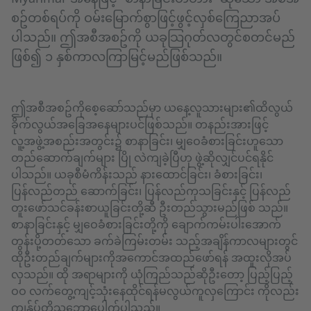
စဥ်တစ်ရပ်ကို ဝမ်းမြောက်စွာဖြင့်ဖွင့်လှစ်ကြေညာအပ်
ပါသည်။ ဤအစီအစဥ်ကို ယခုသြဂုတ်လတွင်စတင်မည်
ဖြစ်၍ ၁ နှစ်ကာလကြာမြင့်မည်ဖြစ်သည်။
ဤအစီအစဥ်ကိုစေ့ဆော်သည်မှာ ယနေ့လူသားများ၏ထိလွယ်
ခိုက်လွယ်အခြေအနေများပင်ဖြစ်သည်။ တနည်းအားဖြင့်
လူ့အဖွဲ့အစည်းအတွင်း၌ စာနာခြင်း၊ မျှဝေခံစားခြင်းဟူသော
တည်ဆောက်ချက်များ ပြို လဲကျခဲ့ပြီဟု ဖွဲ့ဆိုလျှင်ပင်ရနိုင်
ပါသည်။ ယခုစီမံကိန်းသည် နားထောင်ခြင်း၊ ခံစားခြင်း၊
ပြန်လည်တည် ဆောက်ခြင်း၊ ပြန်လည်ကုသခြင်းနှင့် ပြန်လည်
တူးဖော်သင်ခန်းစာယူခြင်းတို့ဆီ ဦးတည်သွားမည်ဖြစ် သည်။
စာနာခြင်းနှင့် မျှဝေခံစားခြင်းတို့ကို ချောက်ကမ်းပါးအောက်
တွန်းပို့တတ်သော ခက်ခဲကြမ်းတမ်း သည့်အချိန်ကာလများတွင်
ထိုဦးတည်ချက်များကိုအကောင်အထည်ဖော်ရန် အထူးလိုအပ်
လှသည်။ ထို အရာများကို ယုံကြည်သည်ဆိုဦးတော့ ပြည့်ပြည့်
ဝဝ လက်တွေ့ကျင့်သုံးနေထိုင်ရန်မလွယ်ကူလှကြောင်း ကိုလည်း
ကျွန်ုပ်တို့သဘောပေါက်ပါသည်။