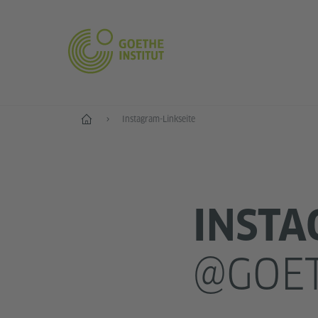
Start
Instagram-Linkseite
INST
@GOET