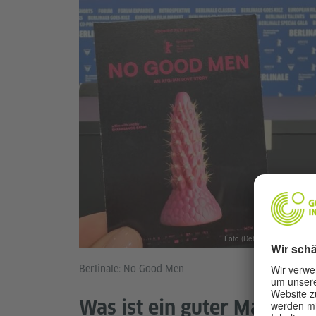
Foto (Detail) © Sofia Kleftaki
Berlinale: No Good Men
Was ist ein guter Mann?