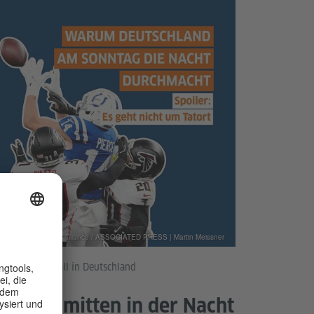
Photo © picture alliance / ASSOCIATED PRESS | Martin Meissner
erican Football in Deutschland
ick-off mitten in der Nacht