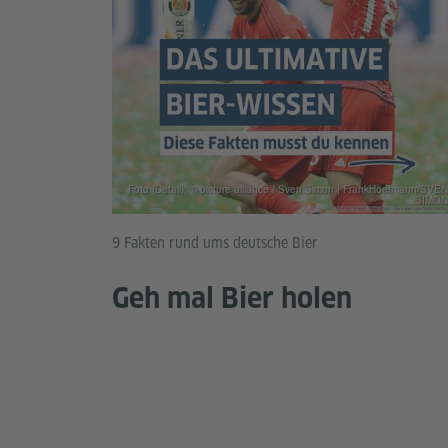
Foto (Detail): © picture alliance / Sven Simon | FrankHoermann/SVEN
SIMON
9 Fakten rund ums deutsche Bier
Geh mal Bier holen