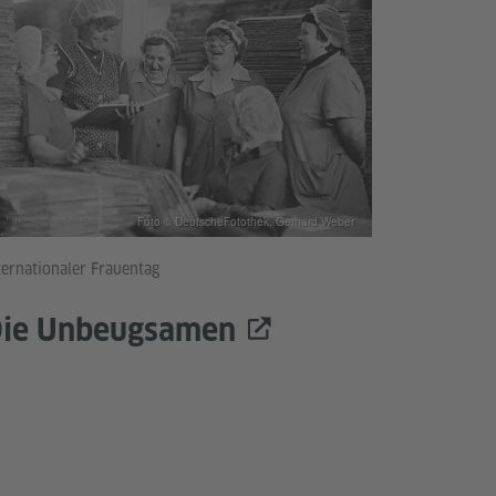
Foto © DeutscheFotothek, Gerhard Weber
ternationaler Frauentag
ie Unbeugsamen