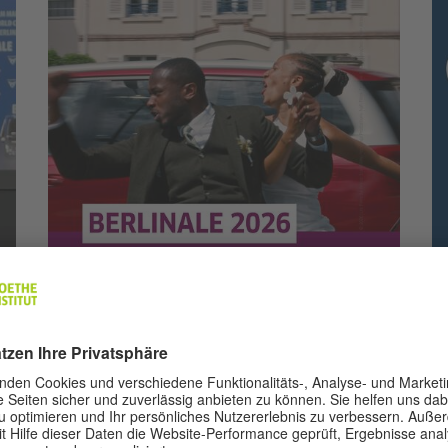
Filmkritiken, Hintergrundberichte & Interviews
Am
Berlinale-Blogger*innen
K