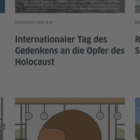
Foto (Detail): Birkenau. Toreinfahrt von innen. Das Foto wurde nach
der Befreiung des Konzentrationslagers im Februar/März 1945 von
Stanislaw Mucha aufgenommen.
Verstehen, was war
Ka
Internationaler Tag des
R
Gedenkens an die Opfer des
S
Holocaust