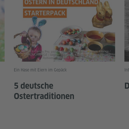
Fotos © Canva Pro; picture alliance / teutopress; picture alliance /
CHROMORANGE | Michael Bihlmayer & picture alliance / Winfried
Rothermel | Winfried Rothermel; Screenshot Spotify
Ein Hase mit Eiern im Gepäck
In
5 deutsche
D
Ostertraditionen