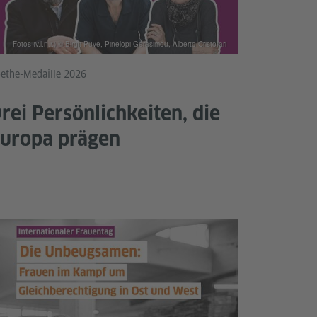
Fotos (v.l.n.r.) © Birgit Püve, Pinelopi Gerasimou, Alberto Cristofari
ethe-Medaille 2026
rei Persönlichkeiten, die
uropa prägen