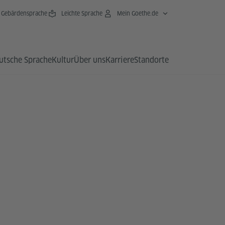
Gebärdensprache
Leichte Sprache
Mein Goethe.de
utsche Sprache
Kultur
Über uns
Karriere
Standorte