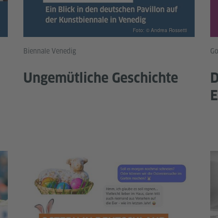
Foto: © Andrea Rossetti
Biennale Venedig
Go
Ungemütliche Geschichte
D
E