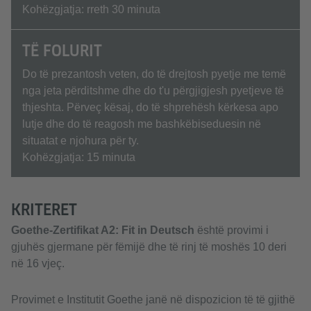
Kohëzgjatja: rreth 30 minuta
TË FOLURIT
Do të prezantosh veten, do të drejtosh pyetje me temë
nga jeta përditshme dhe do t'u përgjigjesh pyetjeve të
thjeshta. Përveç kësaj, do të shprehësh kërkesa apo
lutje dhe do të reagosh me bashkëbiseduesin në
situatat e njohura për ty.
Kohëzgjatja: 15 minuta
KRITERET
Goethe-Zertifikat A2: Fit in Deutsch
është provimi i
gjuhës gjermane për fëmijë dhe të rinj të moshës 10 deri
në 16 vjeç.
Provimet e Institutit Goethe janë në dispozicion të të gjithë