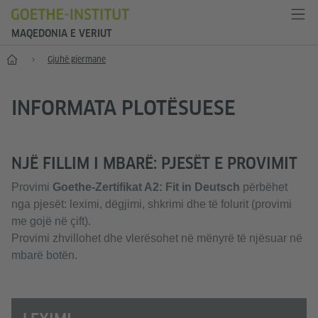
MAQEDONIA E VERIUT
Fillimi
Gjuhë gjermane
INFORMATA PLOTËSUESE
NJË FILLIM I MBARË: PJESËT E PROVIMIT
Provimi
Goethe-Zertifikat A2: Fit in Deutsch
përbëhet
nga pjesët: leximi, dëgjimi, shkrimi dhe të folurit (provimi
me gojë në çift).
Provimi zhvillohet dhe vlerësohet në mënyrë të njësuar në
mbarë botën.