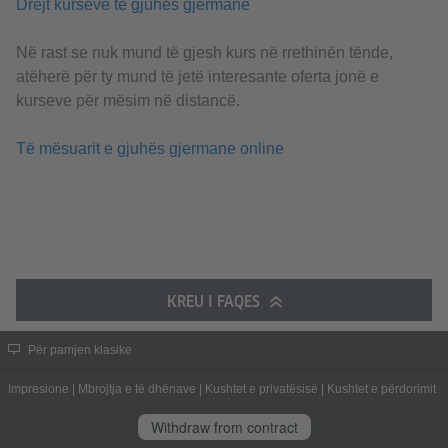
Drejt kurseve të gjuhës gjermane
Në rast se nuk mund të gjesh kurs në rrethinën tënde,
atëherë për ty mund të jetë interesante oferta jonë e
kurseve për mësim në distancë.
Të mësuarit e gjuhës gjermane online
KREU I FAQES
Për pamjen klasike
Impresione
|
Mbrojtja e të dhënave
|
Kushtet e privatësisë
|
Kushtet e përdorimit
Withdraw from contract