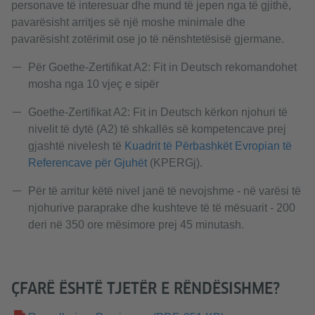
personave të interesuar dhe mund të jepen nga të gjithë,
pavarësisht arritjes së një moshe minimale dhe
pavarësisht zotërimit ose jo të nënshtetësisë gjermane.
Për Goethe-Zertifikat A2: Fit in Deutsch rekomandohet
mosha nga 10 vjeç e sipër
Goethe-Zertifikat A2: Fit in Deutsch kërkon njohuri të
nivelit të dytë (A2) të shkallës së kompetencave prej
gjashtë nivelesh të
Kuadrit të Përbashkët Evropian të
Referencave për Gjuhët
(KPERGj).
Për të arritur këtë nivel janë të nevojshme - në varësi të
njohurive paraprake dhe kushteve të të mësuarit - 200
deri në 350 ore mësimore prej 45 minutash.
ÇFARË ËSHTË TJETËR E RËNDËSISHME?