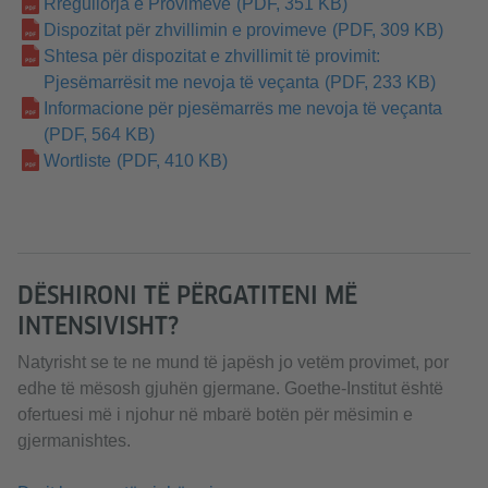
Rregullorja e Provimeve
(PDF, 351 KB)
Dispozitat për zhvillimin e provimeve
(PDF, 309 KB)
Shtesa për dispozitat e zhvillimit të provimit:
Pjesëmarrësit me nevoja të veçanta
(PDF, 233 KB)
Informacione për pjesëmarrës me nevoja të veçanta
(PDF, 564 KB)
Wortliste
(PDF, 410 KB)
DËSHIRONI TË PËRGATITENI MË
INTENSIVISHT?
Natyrisht se te ne mund të japësh jo vetëm provimet, por
edhe të mësosh gjuhën gjermane. Goethe-Institut është
ofertuesi më i njohur në mbarë botën për mësimin e
gjermanishtes.