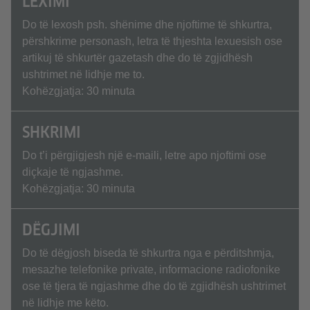
LEXIMI
Do të lexosh psh. shënime dhe njoftime të shkurtra,
përshkrime personash, letra të thjeshta lexuesish ose
artikuj të shkurtër gazetash dhe do të zgjidhësh
ushtrimet në lidhje me to.
Kohëzgjatja: 30 minuta
SHKRIMI
Do t’i përgjigjesh një e-maili, letre apo njoftimi ose
diçkaje të ngjashme.
Kohëzgjatja: 30 minuta
DËGJIMI
Do të dëgjosh biseda të shkurtra nga e përditshmja,
mesazhe telefonike private, informacione radiofonike
ose të tjera të ngjashme dhe do të zgjidhësh ushtrimet
në lidhje me këto.