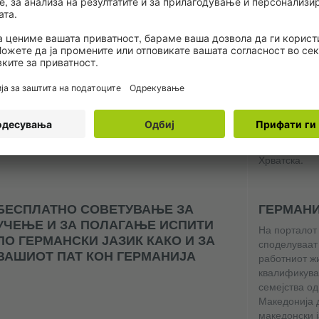
EUROPANETZWERK DEUTSCH
ПРИДРУЖ
ГЕРМАНС
Министерството за надворешни работи и Гете-
ФАКУЛТЕ
институтот во рамките на програмата
Europanetzwerk Deutsch доделуваат стипендии на
Овој рамкове
високи службеници од министерствата од земјите
универзитет
на Европската унија и други земји
по германски
нефилолошки
Македонија, 
Хрватска.
БЕСПЛАТНО СОВЕТУВАЊЕ ЗА
ГЕРМАНИ
УЧЕЊЕ И ЗА ПОЛАГАЊЕ ИСПИТИ
На порталот 
ПО ГЕРМАНСКИ ЈАЗИК КАКО И ЗА
споделуваат
ВАШИОТ ПАТ КОН ГЕРМАНИЈА
работниот жи
квалификува
семејства од
Македонија 
македонски 