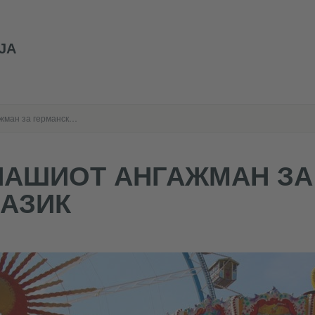
ЈА
Нашиот ангажман за германски јазик
НАШИОТ АНГАЖМАН ЗА
ЈАЗИК