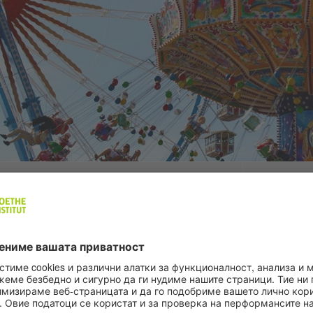
ИНИЦИЈАТИВА „УЧИЛИШТА:
ALUMNIP
ПАРТНЕРИ НА ИДНИНАТА“
Alumniportal
унапредувањ
Иницијативата „Училишта: Партнери на иднината”
размена на 
(PASCH) поврзува светски распространета мрежа
Германија, п
од повеќе од 1.700 училишта со особена врска со
организации
Германија. Гете-институт соработува со околу 550
партнерски училишта (PASCH) во склоп на
националните образовни системи на околу 100
емји.