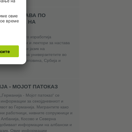
НА НАСТАВА ПО
КИ ЈАЗИК НА
ТИТЕ
н курикулум го изработија
ски професори и лектори за настава
 како странски јазик на
 факултети на универзитетите во
Босна и Херцеговина, Србија и
ЈА - МОЈОТ ПАТОКАЗ
„Германија - Мојот патоказ“ се
 информации за секојдневниот и
вот во Германија. Мигрантите како
ни работници, нивните сопружници и
 Албанија, Косово и Северна
добиваат информации на албански и
јазик. Овие информации