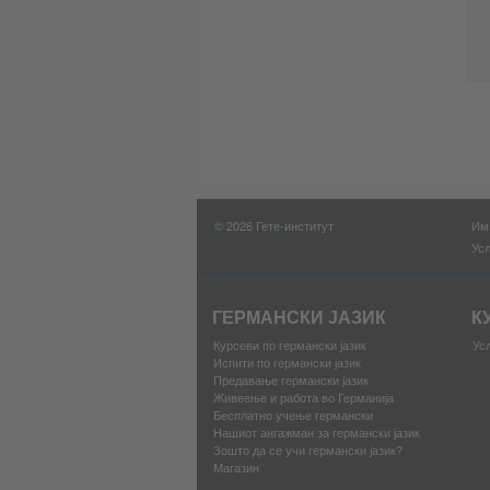
© 2026 Гете-институт
Им
Усл
ГЕРМАНСКИ ЈАЗИК
К
Курсеви по германски јазик
Ус
Испити по германски јазик
Предавање германски јазик
Живеење и работа во Германија
Бесплатно учење германски
Нашиот ангажман за германски јазик
Зошто да се учи германски јазик?
Магазин