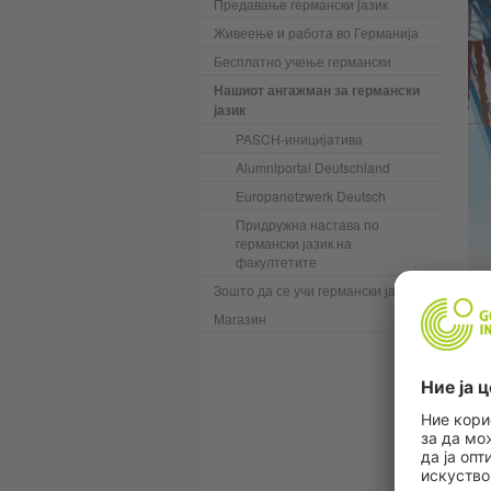
Предавање германски јазик
Живеење и работа во Германија
Бесплатно учење германски
Нашиот ангажман за германски
јазик
PASCH-иницијатива
Alumniportal Deutschland
Europanetzwerk Deutsch
Придружна настава по
германски јазик на
факултетите
Зошто да се учи германски јазик?
Магазин
з