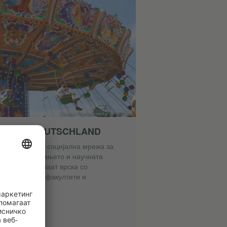
Слика: Panthermedia/Viktor Thaut
ORTAL DEUTSCHLAND
 Deutschland е социјална мрежа за
е на поврзувањето и научната
алумни кои имаат врска со
ретпријатија, факултети и
.