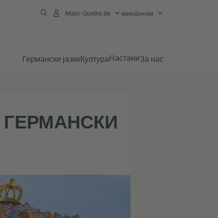
Мојот Goethe.de
македонски
Настани
Германски јазик
Култура
За нас
 ГЕРМАНСКИ